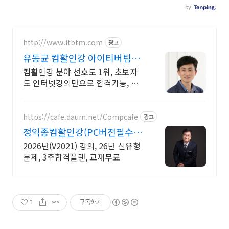
http://www.itbtm.com
광고
유동균 컴활인강 아이티버팀목
2026년 대비
컴활인강 분야 선호도 1위, 초보자
도 인터넷강의만으로 합격가능, 초
단기학습표 제공
https://cafe.daum.net/Compcafe
광고
정익종컴활인강(PC버전필수)
전강의메일전송 수강기한무제
2026년(V2021) 강의, 26년 신유형
한
문제, 3주합격플랜, 교재무료
1
구독하기