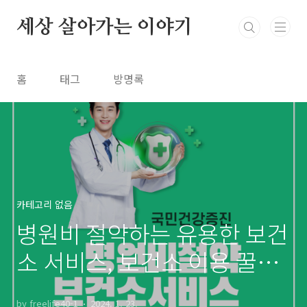
본문 바로가기
세상 살아가는 이야기
홈
태그
방명록
카테고리 없음
병원비 절약하는 유용한 보건
소 서비스, 보건소 이용 꿀팁
정리 추천
by freelife40-1
2024. 1. 23.