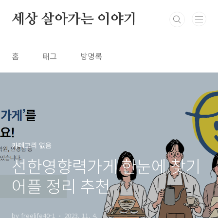
본문 바로가기
세상 살아가는 이야기
홈
태그
방명록
카테고리 없음
선한영향력가게 한눈에 찾기
어플 정리 추천
by freelife40-1
2023. 11. 4.