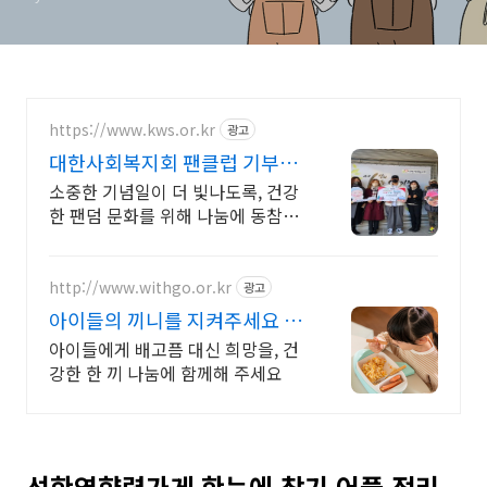
https://www.kws.or.kr
광고
대한사회복지회 팬클럽 기부
SINCE 1954
소중한 기념일이 더 빛나도록, 건강
한 팬덤 문화를 위해 나눔에 동참해
주세요. 영유아, 장애아동 돌봄치료,
미혼모 및 가정위탁지원 등 1천여
명 아동 보호 지원
http://www.withgo.or.kr
광고
아이들의 끼니를 지켜주세요 39
년 전통 후원기관
아이들에게 배고픔 대신 희망을, 건
강한 한 끼 나눔에 함께해 주세요
선한영향력가게 한눈에 찾기 어플 정리