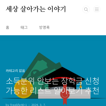
본문 바로가기
세상 살아가는 이야기
홈
태그
방명록
카테고리 없음
소득분위 안보는 장학금 신청
가능한 리스트 알아보기 추천
by freelife40-1
2024. 3. 7.