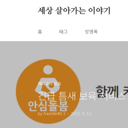
본문 바로가기
세상 살아가는 이야기
홈
태그
방명록
카테고리 없음
긴급 틈새 보육 서비스
by freelife40-1
2023. 9. 12.