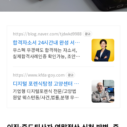
https://blog.naver.com/tjdwkd9988
광고
합격자소서 24시간내 완성 서류
합격의 비밀
무스펙 무경력도 합격하는 자소서,
실제합격사례인증 확인가능, 초안없
어도 가능
https://www.kfda-goy.com
광고
디지털 포렌식탐정 고양센터 기
업형 디지털포렌식 전문기업
기업형 디지털포렌식 전문/고양법
원앞 웨스턴돔/사건,법률,분쟁 무료
상담
이직·중도퇴사자 연말정산 신청 방법, 중