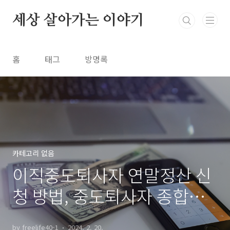
본문 바로가기
세상 살아가는 이야기
홈
태그
방명록
카테고리 없음
이직중도퇴사자 연말정산 신
청 방법, 중도퇴사자 종합소
득세 신고정리
by freelife40-1
2024. 2. 20.