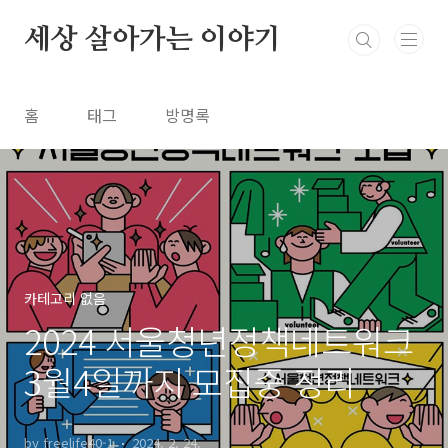
본문 바로가기
세상 살아가는 이야기
홈
태그
방명록
카테고리 없음
2024 서울청년정책네트워크
3월4일까지 모집중 정리
by freelife40-1
2024. 2. 24.