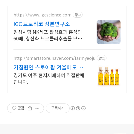
https://www.igcscience.com
광고
IGC 브로리코 성분연구소
임상시험 NK세포 활성효과 홍삼의
60배, 항산화 브로콜리추출물 브로
리코!
http://smartstore.naver.com/farmyeoju
광고
기침원인 스토어팜 겨울에도 살
아있는 게걸무
경기도 여주 현지재배하여 직접판매
합니다.
공감
구독하기