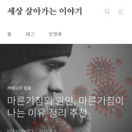
본문 바로가기
세상 살아가는 이야기
홈
태그
방명록
카테고리 없음
마른기침의 원인, 마른기침이
나는 이유 정리 추천
by freelife40-1
2024. 3. 6.