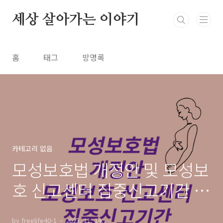
본문 바로가기
세상 살아가는 이야기
홈
태그
방명록
카테고리 없음
모성보호법 개정안 및 모성보
호 신고센터 집중신고기간 정
리 추천
by freelife40-1
2023. 11. 14.