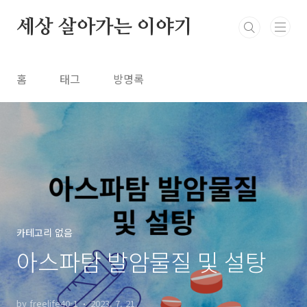
본문 바로가기
세상 살아가는 이야기
홈
태그
방명록
카테고리 없음
아스파탐 발암물질 및 설탕
by freelife40-1
2023. 7. 21.