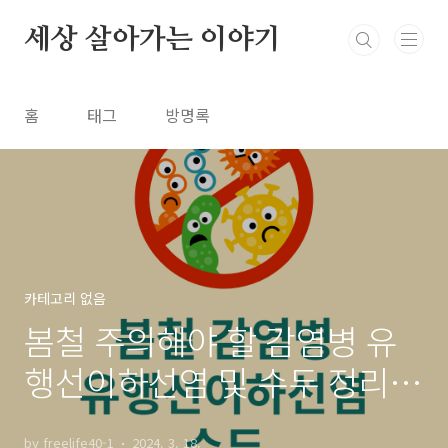
본문 바로가기
세상 살아가는 이야기
홈
태그
방명록
카테고리 없음
봄철 주의해야 할 감염병 유
행선이하선염 및 수두 정리
추천
by freelife40-1
2024. 3. 18.